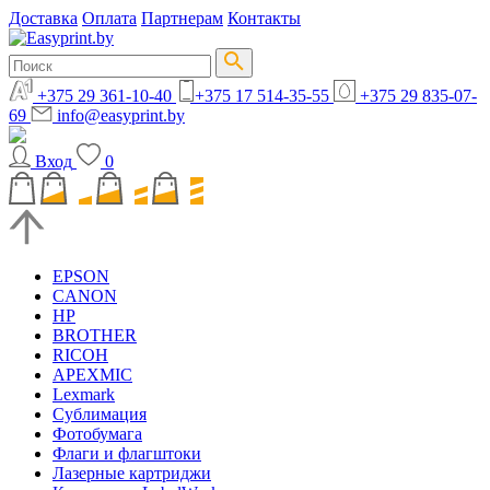
Доставка
Оплата
Партнерам
Контакты
+375 29 361-10-40
+375 17 514-35-55
+375 29 835-07-
69
info@easyprint.by
Вход
0
EPSON
CANON
HP
BROTHER
RICOH
APEXMIC
Lexmark
Сублимация
Фотобумага
Флаги и флагштоки
Лазерные картриджи