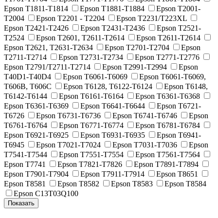
Epson T1811-T1814
Epson T1881-T1884
Epson T2001-
T2004
Epson T2201 - T2204
Epson T2231/T223XL
Epson T2421-T2426
Epson T2431-T2436
Epson T2521-
T2524
Epson T2601, T2611-T2614
Epson T2611-T2614
Epson T2621, T2631-T2634
Epson T2701-T2704
Epson
T2711-T2714
Epson T2731-T2734
Epson T2771-T2776
Epson T2791/T2711-T2714
Epson T2991-T2994
Epson
T40D1-T40D4
Epson T6061-T6069
Epson T6061-T6069,
T606B, T606C
Epson T6128, T6122-T6124
Epson T6148,
T6142-T6144
Epson T6161-T6164
Epson T6361-T6368
Epson T6361-T6369
Epson T6641-T6644
Epson T6721-
T6726
Epson T6731-T6736
Epson T6741-T6746
Epson
T6761-T6764
Epson T6771-T6774
Epson T6781-T6784
Epson T6921-T6925
Epson T6931-T6935
Epson T6941-
T6945
Epson T7021-T7024
Epson T7031-T7036
Epson
T7541-T7544
Epson T7551-T7554
Epson T7561-T7564
Epson T7741
Epson T7821-T7826
Epson T7891-T7894
Epson T7901-T7904
Epson T7911-T7914
Epson T8651
Epson T8581
Epson T8582
Epson T8583
Epson T8584
Epson C13T03Q100