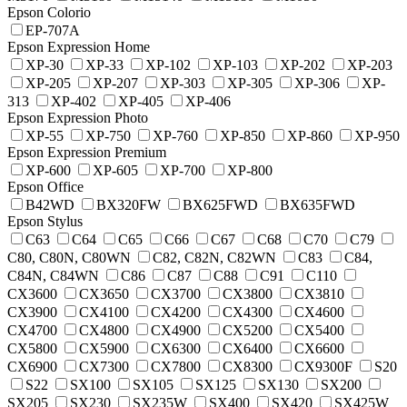
Epson Colorio
EP-707A
Epson Expression Home
XP-30
XP-33
XP-102
XP-103
XP-202
XP-203
XP-205
XP-207
XP-303
XP-305
XP-306
XP-
313
XP-402
XP-405
XP-406
Epson Expression Photo
XP-55
XP-750
XP-760
XP-850
XP-860
XP-950
Epson Expression Premium
XP-600
XP-605
XP-700
XP-800
Epson Office
B42WD
BX320FW
BX625FWD
BX635FWD
Epson Stylus
C63
C64
C65
C66
C67
C68
C70
C79
C80, C80N, C80WN
C82, C82N, C82WN
C83
C84,
C84N, C84WN
C86
C87
C88
C91
C110
CX3600
CX3650
CX3700
CX3800
CX3810
CX3900
CX4100
CX4200
CX4300
CX4600
CX4700
CX4800
CX4900
CX5200
CX5400
CX5800
CX5900
CX6300
CX6400
CX6600
CX6900
CX7300
CX7800
CX8300
CX9300F
S20
S22
SX100
SX105
SX125
SX130
SX200
SX205
SX230
SX235W
SX400
SX420
SX425W