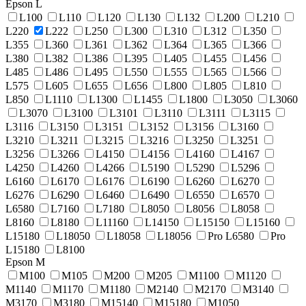
Epson L
L100
L110
L120
L130
L132
L200
L210
L220
L222
L250
L300
L310
L312
L350
L355
L360
L361
L362
L364
L365
L366
L380
L382
L386
L395
L405
L455
L456
L485
L486
L495
L550
L555
L565
L566
L575
L605
L655
L656
L800
L805
L810
L850
L1110
L1300
L1455
L1800
L3050
L3060
L3070
L3100
L3101
L3110
L3111
L3115
L3116
L3150
L3151
L3152
L3156
L3160
L3210
L3211
L3215
L3216
L3250
L3251
L3256
L3266
L4150
L4156
L4160
L4167
L4250
L4260
L4266
L5190
L5290
L5296
L6160
L6170
L6176
L6190
L6260
L6270
L6276
L6290
L6460
L6490
L6550
L6570
L6580
L7160
L7180
L8050
L8056
L8058
L8160
L8180
L11160
L14150
L15150
L15160
L15180
L18050
L18058
L18056
Pro L6580
Pro
L15180
L8100
Epson M
M100
M105
M200
M205
M1100
M1120
M1140
M1170
M1180
M2140
M2170
M3140
M3170
M3180
M15140
M15180
M1050