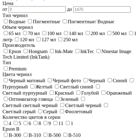
Цена
от
до
Тип чернил
Водные
Пигментные
Пигментные/ Водные
Объем чернил
65 мл
70 мл
100 мл
140 мл
200 мл
500 мл
1
литр
120 мл
127 мл
250 мл
Производитель
Epson
Hongsam
Ink-Mate
InkTec
Ninestar Image
Tech Limited (InkTank)
Тип
Premium
Цвета чернил
Черный матовый
Черный фото
Черный
Синий
Пурпурный
Желтый
Светлый синий
Светлый пурпурный
Красный
Голубой
Оранжевый
Оптимизатор глянца
Зеленый
Светлый светлый черный
Светлый черный
Светлый серый
Серый
Фиолетовый
Количество цветов в серии
4
5
6
8
9
11
1
Epson B
B-300
B-310
B-500
B-510