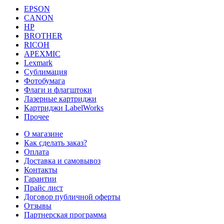
EPSON
CANON
HP
BROTHER
RICOH
APEXMIC
Lexmark
Сублимация
Фотобумага
Флаги и флагштоки
Лазерные картриджи
Картриджи LabelWorks
Прочее
О магазине
Как сделать заказ?
Оплата
Доставка и самовывоз
Контакты
Гарантии
Прайс лист
Договор публичной оферты
Отзывы
Партнерская программа