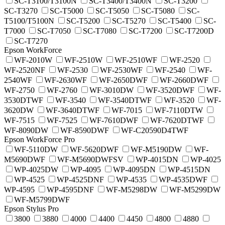
SC-T3100/T3100N
SC-T3400/T3400N
SC-T3200
SC-T3270
SC-T5000
SC-T5050
SC-T5080
SC-
T5100/T5100N
SC-T5200
SC-T5270
SC-T5400
SC-
T7000
SC-T7050
SC-T7080
SC-T7200
SC-T7200D
SC-T7270
Epson WorkForce
WF-2010W
WF-2510W
WF-2510WF
WF-2520
WF-2520NF
WF-2530
WF-2530WF
WF-2540
WF-
2540WF
WF-2630WF
WF-2650DWF
WF-2660DWF
WF-2750
WF-2760
WF-3010DW
WF-3520DWF
WF-
3530DTWF
WF-3540
WF-3540DTWF
WF-3520
WF-
3620DW
WF-3640DTWF
WF-7015
WF-7110DTW
WF-7515
WF-7525
WF-7610DWF
WF-7620DTWF
WF-8090DW
WF-8590DWF
WF-C20590D4TWF
Epson WorkForce Pro
WF-5110DW
WF-5620DWF
WF-M5190DW
WF-
M5690DWF
WF-M5690DWFSV
WP-4015DN
WP-4025
WP-4025DW
WP-4095
WP-4095DN
WP-4515DN
WP-4525
WP-4525DNF
WP-4535
WP-4535DWF
WP-4595
WP-4595DNF
WF-M5298DW
WF-M5299DW
WF-M5799DWF
Epson Stylus Pro
3800
3880
4000
4400
4450
4800
4880