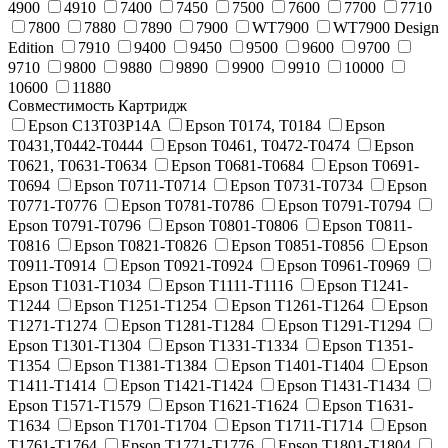
4900
4910
7400
7450
7500
7600
7700
7710
7800
7880
7890
7900
WT7900
WT7900 Design
Edition
7910
9400
9450
9500
9600
9700
9710
9800
9880
9890
9900
9910
10000
10600
11880
Совместимость Картридж
Epson C13T03P14A
Epson T0174, T0184
Epson
T0431,T0442-T0444
Epson T0461, T0472-T0474
Epson
T0621, T0631-T0634
Epson T0681-T0684
Epson T0691-
T0694
Epson T0711-T0714
Epson T0731-T0734
Epson
T0771-T0776
Epson T0781-T0786
Epson T0791-T0794
Epson T0791-T0796
Epson T0801-T0806
Epson T0811-
T0816
Epson T0821-T0826
Epson T0851-T0856
Epson
T0911-T0914
Epson T0921-T0924
Epson T0961-T0969
Epson T1031-T1034
Epson T1111-T1116
Epson T1241-
T1244
Epson T1251-T1254
Epson T1261-T1264
Epson
T1271-T1274
Epson T1281-T1284
Epson T1291-T1294
Epson T1301-T1304
Epson T1331-T1334
Epson T1351-
T1354
Epson T1381-T1384
Epson T1401-T1404
Epson
T1411-T1414
Epson T1421-T1424
Epson T1431-T1434
Epson T1571-T1579
Epson T1621-T1624
Epson T1631-
T1634
Epson T1701-T1704
Epson T1711-T1714
Epson
T1761-T1764
Epson T1771-T1776
Epson T1801-T1804