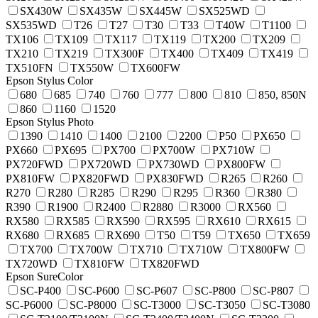
SX430W
SX435W
SX445W
SX525WD
SX535WD
T26
T27
T30
T33
T40W
T1100
TX106
TX109
TX117
TX119
TX200
TX209
TX210
TX219
TX300F
TX400
TX409
TX419
TX510FN
TX550W
TX600FW
Epson Stylus Color
680
685
740
760
777
800
810
850, 850N
860
1160
1520
Epson Stylus Photo
1390
1410
1400
2100
2200
P50
PX650
PX660
PX695
PX700
PX700W
PX710W
PX720FWD
PX720WD
PX730WD
PX800FW
PX810FW
PX820FWD
PX830FWD
R265
R260
R270
R280
R285
R290
R295
R360
R380
R390
R1900
R2400
R2880
R3000
RX560
RX580
RX585
RX590
RX595
RX610
RX615
RX680
RX685
RX690
T50
T59
TX650
TX659
TX700
TX700W
TX710
TX710W
TX800FW
TX720WD
TX810FW
TX820FWD
Epson SureColor
SC-P400
SC-P600
SC-P607
SC-P800
SC-P807
SC-P6000
SC-P8000
SC-T3000
SC-T3050
SC-T3080