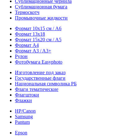
Сублимационные чернила
Сублимационная бумага
Термоскотч
Промывочные жидкости
Формат 10х15 см / A6
Формат 13х18
Формат 15х20 см / A5
Формат А4
Формат A3 / A3+
Рулон
Фотобумага Easyphoto
Изготовление под заказ
Государственные флаги
Национальная символика РБ
Флаги тематические
Флагштоки
Флажки
HP/Canon
Samsung
Pantum
Epson