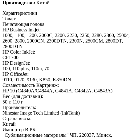
Производство:
Китай
Характеристики
Товар:
Печатающая голова
HP Business Inkjet:
1000, 1100, 1200, 2000C, 2200, 2230, 2250, 2280, 2300, 2500c,
2600, 2800, 2000CN, 2300DTN, 2300N, 2500CM, 2800DT,
2800DTN
HP Color InkJet:
CP1700
HP DesignJet:
100, 110 plus, 110nr, 70
HP OfficeJet:
9110, 9120, 9130, K850, K850DN
Совместимость Картридж:
HP 10 (C4840A/C4844A, C4841A, C4842A, C4843A)
Вес (для доставки):
50 г, 110 г
Производитель:
Ninestar Image Tech Limited (InkTank)
Страна ввоза:
Китай
Импортер В РБ:
"Сублимационные материалы" ЧП. 220037, Минск,