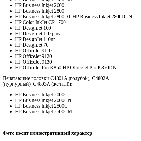
HP Business Inkjet 2600
HP Business Inkjet 2800
HP Business Inkjet 2800DT HP Business Inkjet 2800DTN
HP Color InkJet CP 1700
HP DesignJet 100
HP DesignJet 110 plus
HP DesignJet 110nr
HP DesignJet 70
HP OfficeJet 9110
HP OfficeJet 9120
HP OfficeJet 9130
HP OfficeJet Pro K850 HP OfficeJet Pro K850DN
Печатающие головки C4801A (голубой), C4802A
(пурпурный), C4803A (желтый):
HP Business Inkjet 2000C
HP Business Inkjet 2000CN
HP Business Inkjet 2500C
HP Business Inkjet 2500CM
Фото
носит
иллюстративный
характер.