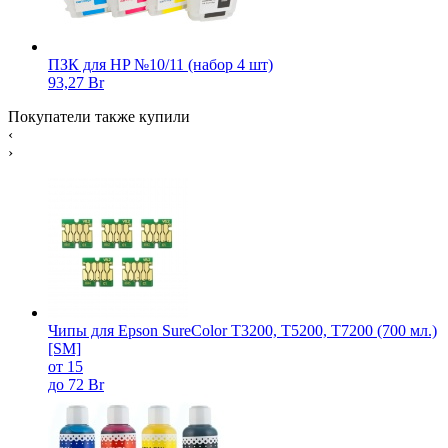
ПЗК для HP №10/11 (набор 4 шт)
93,27 Br
Покупатели также купили
‹
›
Чипы для Epson SureColor T3200, T5200, T7200 (700 мл.)
[SM]
от 15
до 72 Br