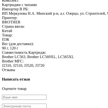
Комплект:
Картриджи с чипами
Импортер В РБ:
ИП Меркулова Н.А. Минский р-н, а.г. Озерцо, ул. Строителей, 
Принтер:
BROTHER
Страна ввоза:
Китай
Товар:
ПЗК
Вес (для доставки):
90 г, 120 г
Совместимость Картридж:
Brother LC563, Brother LC569XL, LC565XL
Brother MFC:
J2310, J2510, J3520, J3720
Отзывы
Написать отзыв
Оцените товар