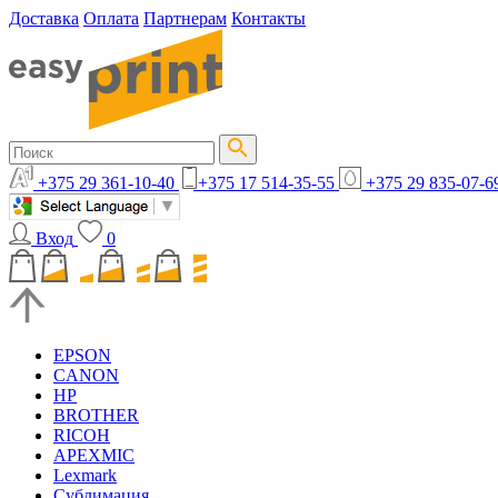
Доставка
Оплата
Партнерам
Контакты
+375 29 361-10-40
+375 17 514-35-55
+375 29 835-07-6
Вход
0
EPSON
CANON
HP
BROTHER
RICOH
APEXMIC
Lexmark
Сублимация