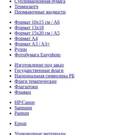
Сублимационная бумага
Термоскотч
Промывочные жидкости
Формат 10х15 см / A6
Формат 13х18
Формат 15х20 см / A5
Формат А4
Формат A3 / A3+
Рулон
Фотобумага Easyphoto
Изготовление под заказ
Государственные флаги
Национальная символика РБ
Флаги тематические
Флагштоки
Флажки
HP/Canon
Samsung
Pantum
Epson
Упаковочные материалы