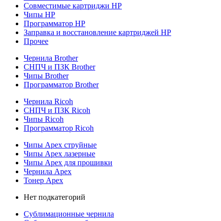
Совместимые картриджи HP
Чипы HP
Программатор HP
Заправка и восстановление картриджей HP
Прочее
Чернила Brother
СНПЧ и ПЗК Brother
Чипы Brother
Программатор Brother
Чернила Ricoh
СНПЧ и ПЗК Ricoh
Чипы Ricoh
Программатор Ricoh
Чипы Apex струйные
Чипы Apex лазерные
Чипы Apex для прошивки
Чернила Apex
Тонер Apex
Нет подкатегорий
Сублимационные чернила