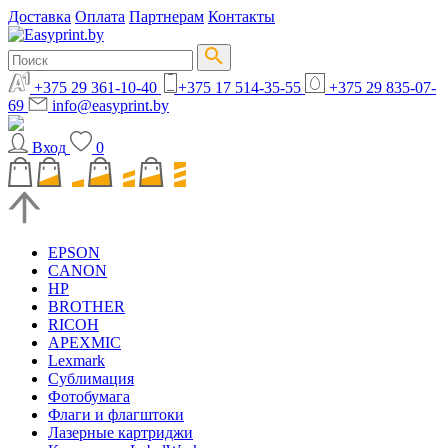
Доставка
Оплата
Партнерам
Контакты
+375 29 361-10-40
+375 17 514-35-55
+375 29 835-07-
69
info@easyprint.by
Вход
0
EPSON
CANON
HP
BROTHER
RICOH
APEXMIC
Lexmark
Сублимация
Фотобумага
Флаги и флагштоки
Лазерные картриджи