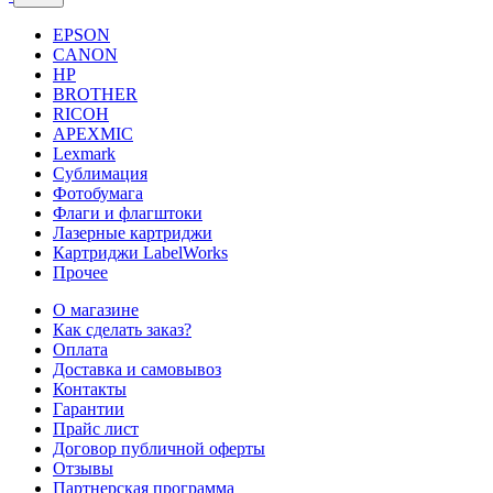
EPSON
CANON
HP
BROTHER
RICOH
APEXMIC
Lexmark
Сублимация
Фотобумага
Флаги и флагштоки
Лазерные картриджи
Картриджи LabelWorks
Прочее
О магазине
Как сделать заказ?
Оплата
Доставка и самовывоз
Контакты
Гарантии
Прайс лист
Договор публичной оферты
Отзывы
Партнерская программа