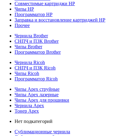
Совместимые картриджи HP
Чипы HP
Программатор HP
Заправка и восстановление картриджей HP
Прочее
Чернила Brother
СНПЧ и ПЗК Brother
Чипы Brother
Программатор Brother
Чернила Ricoh
СНПЧ и ПЗК Ricoh
Чипы Ricoh
Программатор Ricoh
Чипы Apex струйные
Чипы Apex лазерные
Чипы Apex для прошивки
Чернила Apex
Тонер Apex
Нет подкатегорий
Сублимационные чернила