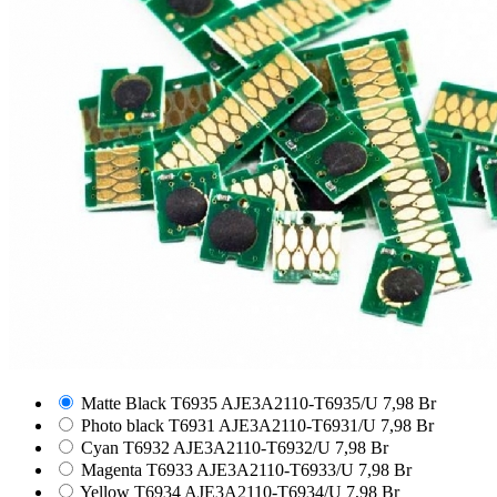
Matte Black T6935
AJE3A2110-T6935/U
7,98 Br
Photo black T6931
AJE3A2110-T6931/U
7,98 Br
Cyan T6932
AJE3A2110-T6932/U
7,98 Br
Magenta T6933
AJE3A2110-T6933/U
7,98 Br
Yellow T6934
AJE3A2110-T6934/U
7,98 Br