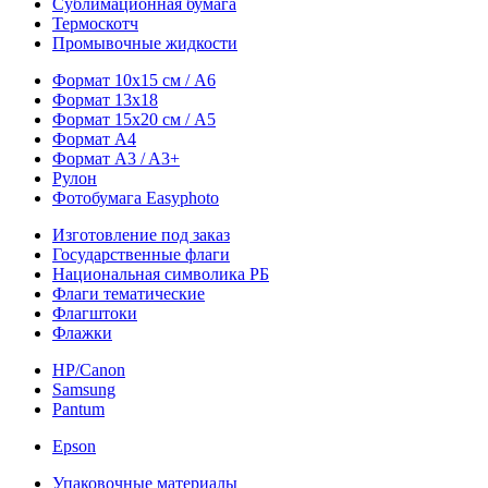
Сублимационная бумага
Термоскотч
Промывочные жидкости
Формат 10х15 см / A6
Формат 13х18
Формат 15х20 см / A5
Формат А4
Формат A3 / A3+
Рулон
Фотобумага Easyphoto
Изготовление под заказ
Государственные флаги
Национальная символика РБ
Флаги тематические
Флагштоки
Флажки
HP/Canon
Samsung
Pantum
Epson
Упаковочные материалы