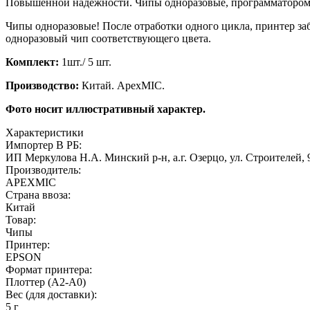
Повышенной надежности. Чипы одноразовые, программатором 
Чипы одноразовые! После отработки одного цикла, принтер за
одноразовый чип соответствующего цвета.
Комплект:
1шт./ 5 шт.
Производство:
Китай. ApexMIC.
Фото носит иллюстративный характер.
Характеристики
Импортер В РБ:
ИП Меркулова Н.А. Минский р-н, а.г. Озерцо, ул. Строителей, 
Производитель:
APEXMIC
Страна ввоза:
Китай
Товар:
Чипы
Принтер:
EPSON
Формат принтера:
Плоттер (A2-A0)
Вес (для доставки):
5 г