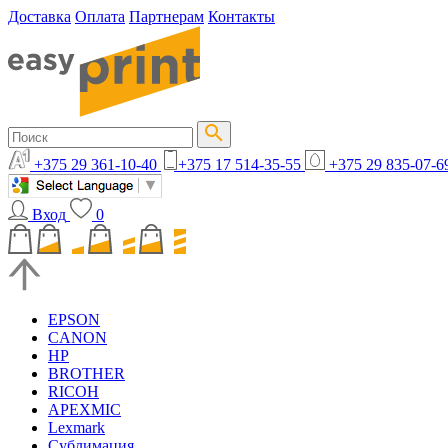
Доставка
Оплата
Партнерам
Контакты
+375 29 361-10-40
+375 17 514-35-55
+375 29 835-07-6
Вход
0
EPSON
CANON
HP
BROTHER
RICOH
APEXMIC
Lexmark
Сублимация