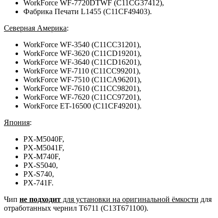
WorkForce WF-7720DTWF (C11CG37412),
Фабрика Печати L1455 (C11CF49403).
Северная Америка
:
WorkForce WF-3540 (C11CC31201),
WorkForce WF-3620 (C11CD19201),
WorkForce WF-3640 (C11CD16201),
WorkForce WF-7110 (C11CC99201),
WorkForce WF-7510 (C11CA96201),
WorkForce WF-7610 (C11CC98201),
WorkForce WF-7620 (C11CC97201),
WorkForce ET-16500 (C11CF49201).
Япония
:
PX-M5040F,
PX-M5041F,
PX-M740F,
PX-S5040,
PX-S740,
PX-741F.
Чип
не подходит
для установки на оригинальной ёмкости
для
отработанных чернил T6711 (C13T671100).