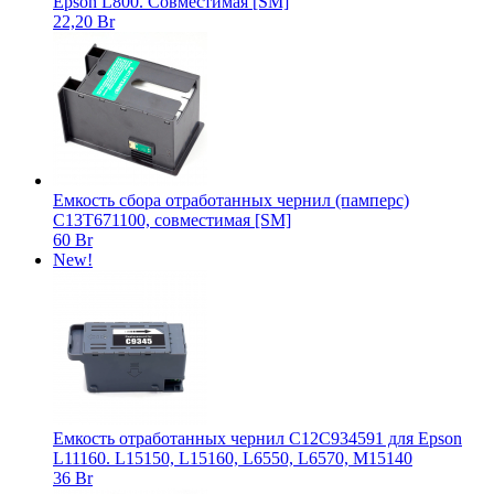
Epson L800. Совместимая [SM]
22,20 Br
Емкость сбора отработанных чернил (памперс)
C13T671100, совместимая [SM]
60 Br
New!
Емкость отработанных чернил C12C934591 для Epson
L11160. L15150, L15160, L6550, L6570, M15140
36 Br