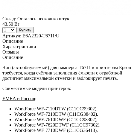
Склад:
Осталось несколько штук
43,50 Br
Купить
Артикул:
E6A2320-T6711/U
Описание
Характеристики
Отзывы
Описание
Чип (автообнуляемый) для памперса T6711 к принтерам Epson
требуется, когда счётчик заполнения ёмкости с отработкой
достигнет максимальной отметки и заблокирует печать.
Совместимые модели принтеров:
EMEA и Россия
:
WorkForce WF-7110DTW (C11CC99302),
WorkForce WF-7210DTW (C11CG38402),
WorkForce WF-7610DWF (C11CC98302),
WorkForce WF-7620DTWF (C11CC97302),
WorkForce WF-7710DWF (C11CG36413),