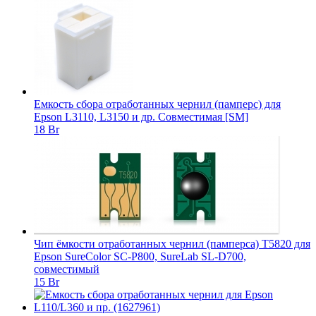
Емкость сбора отработанных чернил (памперс) для
Epson L3110, L3150 и др. Совместимая [SM]
18 Br
Чип ёмкости отработанных чернил (памперса) T5820 для
Epson SureColor SC-P800, SureLab SL-D700,
совместимый
15 Br