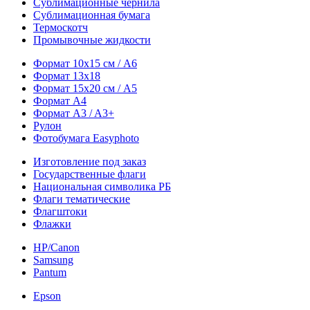
Сублимационные чернила
Сублимационная бумага
Термоскотч
Промывочные жидкости
Формат 10х15 см / A6
Формат 13х18
Формат 15х20 см / A5
Формат А4
Формат A3 / A3+
Рулон
Фотобумага Easyphoto
Изготовление под заказ
Государственные флаги
Национальная символика РБ
Флаги тематические
Флагштоки
Флажки
HP/Canon
Samsung
Pantum
Epson