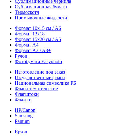
Сублимационные чернила
Сублимационная бумага
Термоскотч
Промывочные жидкости
Формат 10х15 см / A6
Формат 13х18
Формат 15х20 см / A5
Формат А4
Формат A3 / A3+
Рулон
Фотобумага Easyphoto
Изготовление под заказ
Государственные флаги
Национальная символика РБ
Флаги тематические
Флагштоки
Флажки
HP/Canon
Samsung
Pantum
Epson