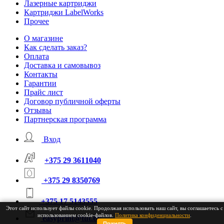
Лазерные картриджи
Картриджи LabelWorks
Прочее
О магазине
Как сделать заказ?
Оплата
Доставка и самовывоз
Контакты
Гарантии
Прайс лист
Договор публичной оферты
Отзывы
Партнерская программа
Вход
+375 29 3611040
+375 29 8350769
+375 17 5143555
Этот сайт использует файлы cookie. Продолжая использовать наш сайт, вы соглашаетесь с
использованием cookie-файлов.
Политика конфиденциальности
.
easyprint@tut.by
Принять