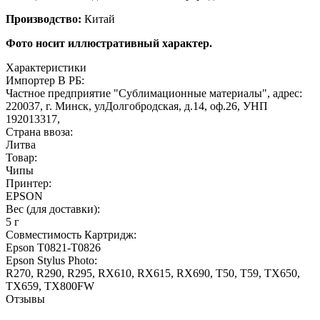
Производство:
Китай
Фото носит иллюстративный характер.
Характеристики
Импортер В РБ:
Частное предприятие "Сублимационные материалы", адрес:
220037, г. Минск, улДолгобродская, д.14, оф.26, УНП
192013317,
Страна ввоза:
Литва
Товар:
Чипы
Принтер:
EPSON
Вес (для доставки):
5 г
Совместимость Картридж:
Epson T0821-T0826
Epson Stylus Photo:
R270, R290, R295, RX610, RX615, RX690, T50, T59, TX650,
TX659, TX800FW
Отзывы