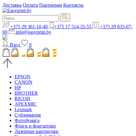
Доставка
Оплата
Партнерам
Контакты
+375 29 361-10-40
+375 17 514-35-55
+375 29 835-07-
69
info@easyprint.by
Вход
0
EPSON
CANON
HP
BROTHER
RICOH
APEXMIC
Lexmark
Сублимация
Фотобумага
Флаги и флагштоки
Лазерные картриджи