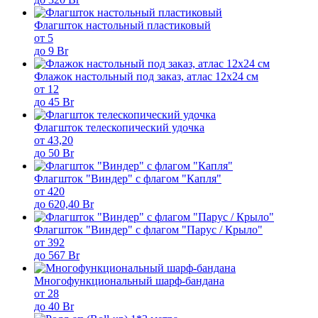
Флагшток настольный пластиковый
от 5
до 9 Br
Флажок настольный под заказ, атлас 12х24 см
от 12
до 45 Br
Флагшток телескопический удочка
от 43,20
до 50 Br
Флагшток "Виндер" с флагом "Капля"
от 420
до 620,40 Br
Флагшток "Виндер" с флагом "Парус / Крыло"
от 392
до 567 Br
Многофункциональный шарф-бандана
от 28
до 40 Br