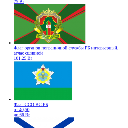
75 Br
Флаг органов пограничной службы РБ интерьерный,
атлас сшивной
101,25 Br
Флаг ССО ВС РБ
от 40,50
до 66 Br