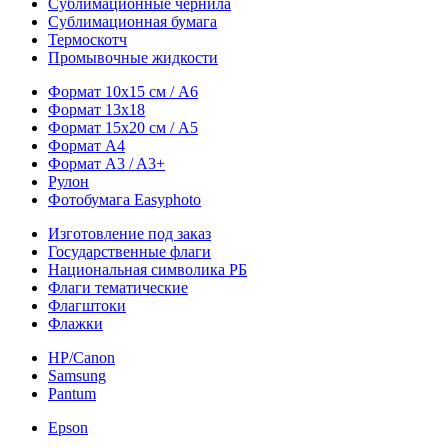
Сублимационные чернила
Сублимационная бумага
Термоскотч
Промывочные жидкости
Формат 10х15 см / A6
Формат 13х18
Формат 15х20 см / A5
Формат А4
Формат A3 / A3+
Рулон
Фотобумага Easyphoto
Изготовление под заказ
Государственные флаги
Национальная символика РБ
Флаги тематические
Флагштоки
Флажки
HP/Canon
Samsung
Pantum
Epson