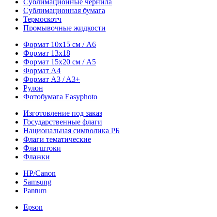
Сублимационные чернила
Сублимационная бумага
Термоскотч
Промывочные жидкости
Формат 10х15 см / A6
Формат 13х18
Формат 15х20 см / A5
Формат А4
Формат A3 / A3+
Рулон
Фотобумага Easyphoto
Изготовление под заказ
Государственные флаги
Национальная символика РБ
Флаги тематические
Флагштоки
Флажки
HP/Canon
Samsung
Pantum
Epson