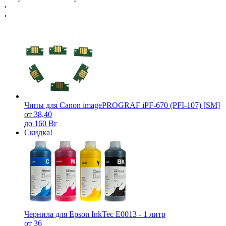
‹
›
Чипы для Canon imagePROGRAF iPF-670 (PFI-107) [SM]
от 38,40
до 160 Br
Скидка!
Чернила для Epson InkTec E0013 - 1 литр
от 36