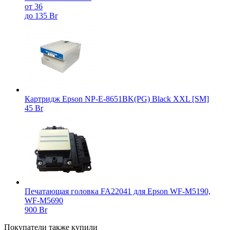
от 36
до 135 Br
Картридж Epson NP-E-8651BK(PG) Black XXL [SM]
45 Br
Печатающая головка FA22041 для Epson WF-M5190,
WF-M5690
900 Br
Покупатели также купили