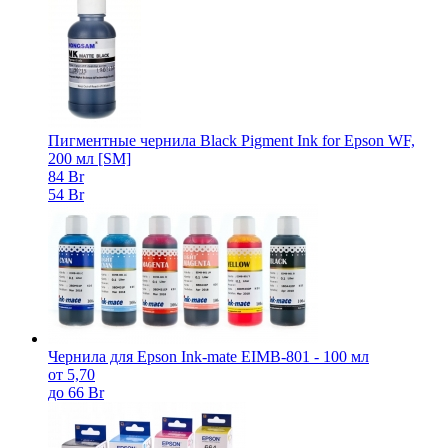
Пигментные чернила Black Pigment Ink for Epson WF,
200 мл [SM]
84 Br
54 Br
Чернила для Epson Ink-mate EIMB-801 - 100 мл
от 5,70
до 66 Br