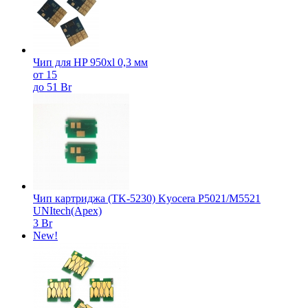
Чип для HP 950xl 0,3 мм
от 15
до 51 Br
Чип картриджа (TK-5230) Kyocera P5021/M5521
UNItech(Apex)
3 Br
New!