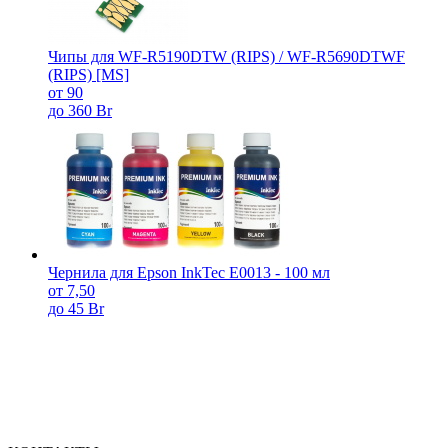
Чипы для WF-R5190DTW (RIPS) / WF-R5690DTWF
(RIPS) [MS]
от 90
до 360 Br
Чернила для Epson InkTec E0013 - 100 мл
от 7,50
до 45 Br