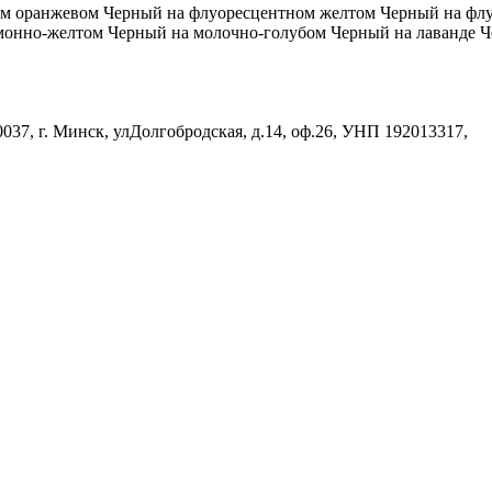
ом оранжевом
Черный на флуоресцентном желтом
Черный на флу
монно-желтом
Черный на молочно-голубом
Черный на лаванде
Ч
37, г. Минск, улДолгобродская, д.14, оф.26, УНП 192013317,