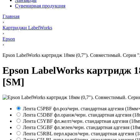
Ланъярды
Сувенирная продукция
Главная
›
Картриджи LabelWorks
›
Epson
›
Epson LabelWorks картридж 18мм (0,7"). Совместимый. Серия "Я
Epson LabelWorks картридж 1
[SM]
Лента C5PBF фл.роз/черн. стандартная адгезия (18мм
Лента C5DBF фл.оранж/черн. стандартная адгезия (1
Лента C5YBF фл.желт/черн. стандартная адгезия (18м
Лента C5GBF фл.зелен/черн. стандартная адгезия (18
Лента C5RBL перл.красн/черн. стандартная адгезия (
Лента C5LBL перл.голуб/черн. стандартная адгезия (