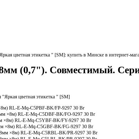
ркая цветная этикетка " [SM]: купить в Минске в интернет-мага
8мм (0,7"). Совместимый. Сери
×8м)
RL-E-Mq-C5PBF-BK/FP-9297
30 Br
8мм ×8м)
RL-E-Mq-C5DBF-BK/FO-9297
30 Br
м ×8м)
RL-E-Mq-C5YBF-BK/FY-9297
30 Br
мм ×8м)
RL-E-Mq-C5GBF-BK/FG-9297
30 Br
18мм ×8м)
RL-E-Mq-C5RBL-BK/PR-9297
30 Br
18мм ×8м)
RL-E-Mq-C5LBL-BK/PB-9297
30 Br