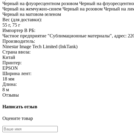
Черный на флуоресцентном розовом
Черный на флуоресцентн
Черный на жемчужно-синем
Черный на розовом
Черный на ли
Черный на матовом-зеленом
Вес (для доставки):
55 г, 75 г
Импортер В РБ:
Частное предприятие "Сублимационные материалы", адрес: 2200
Производитель:
Ninestar Image Tech Limited (InkTank)
Страна ввоза:
Китай
Принтер:
EPSON
Ширина лент:
18 мм
Длина:
8 м
Отзывы
Написать отзыв
Оцените товар