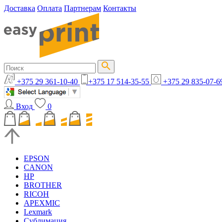
Доставка
Оплата
Партнерам
Контакты
+375 29 361-10-40
+375 17 514-35-55
+375 29 835-07-6
Вход
0
EPSON
CANON
HP
BROTHER
RICOH
APEXMIC
Lexmark
Сублимация