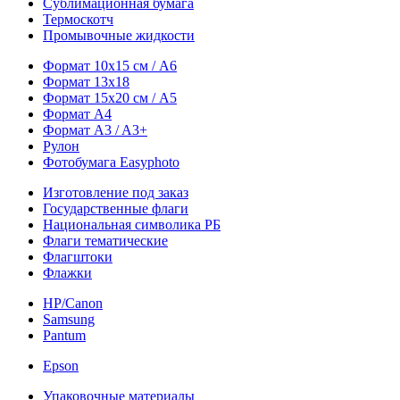
Сублимационная бумага
Термоскотч
Промывочные жидкости
Формат 10х15 см / A6
Формат 13х18
Формат 15х20 см / A5
Формат А4
Формат A3 / A3+
Рулон
Фотобумага Easyphoto
Изготовление под заказ
Государственные флаги
Национальная символика РБ
Флаги тематические
Флагштоки
Флажки
HP/Canon
Samsung
Pantum
Epson
Упаковочные материалы