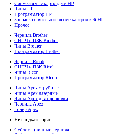
Совместимые картриджи HP
Чипы HP
Программатор HP
Заправка и восстановление картриджей HP
Прочее
Чернила Brother
СНПЧ и ПЗК Brother
Чипы Brother
Программатор Brother
Чернила Ricoh
СНПЧ и ПЗК Ricoh
Чипы Ricoh
Программатор Ricoh
Чипы Apex струйные
Чипы Apex лазерные
Чипы Apex для прошивки
Чернила Apex
Тонер Apex
Нет подкатегорий
Сублимационные чернила