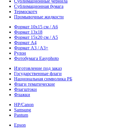
Сублимационные чернила
Сублимационная бумага
Термоскотч
Промывочные жидкости
Формат 10х15 см / A6
Формат 13х18
Формат 15х20 см / A5
Формат А4
Формат A3 / A3+
Рулон
Фотобумага Easyphoto
Изготовление под заказ
Государственные флаги
Национальная символика РБ
Флаги тематические
Флагштоки
Флажки
HP/Canon
Samsung
Pantum
Epson