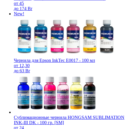
от 45
до 174 Br
New!
Чернила для Epson InkTec E0017 - 100 мл
от 12,30
до 63 Br
Сублимационные чернила HONGSAM SUBLIMATION
INK-III DK - 100 гр. [SM]
от 24