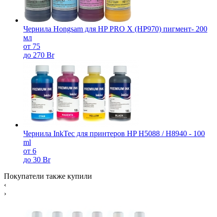
Чернила Hongsam для HP PRO X (HP970) пигмент- 200
мл
от 75
до 270 Br
Чернила InkTec для принтеров HP H5088 / H8940 - 100
ml
от 6
до 30 Br
Покупатели также купили
‹
›