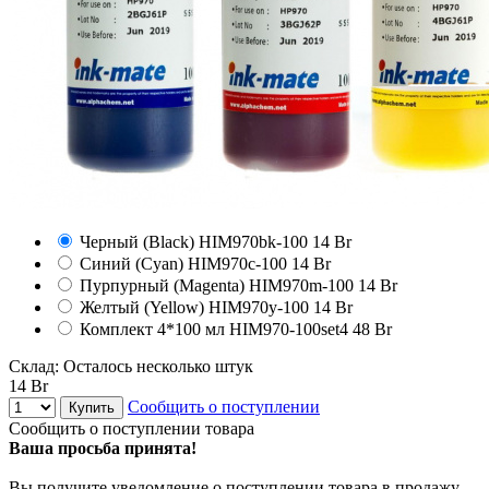
Черный (Black)
HIM970bk-100
14 Br
Синий (Cyan)
HIM970c-100
14 Br
Пурпурный (Magenta)
HIM970m-100
14 Br
Желтый (Yellow)
HIM970y-100
14 Br
Комплект 4*100 мл
HIM970-100set4
48 Br
Склад:
Осталось несколько штук
14 Br
Сообщить о поступлении
Купить
Сообщить о поступлении товара
Ваша просьба принята!
Вы получите уведомление о поступлении товара в продажу