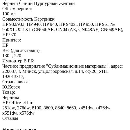
Черный
Синий
Пурпурный
Желтый
Объем чернил:
100 мл
Совместимость Картридж:
HP 932/933, HP 940, HP 940, HP 940xl, HP 950, HP 951 №
950XL, 951XL (CN046AE, CN047AE, CN048AE, CN049AE),
HP 970
Принтер:
HP
Вес (для доставки):
130 г, 520 г
Импортер В РБ:
Частное предприятие "Сублимационные материалы", адрес:
220037, г. Минск, улДолгобродская, д.14, оф.26, УНП
192013317,
Страна ввоза:
Ю.Корея
Товар:
Чернила
HP OfficeJet Pro:
251dw, 276dw, 8100, 8600, 8640, 8660, x451dw, x476dw,
x551dw, x576dw
Отзывы
Написать отзыв