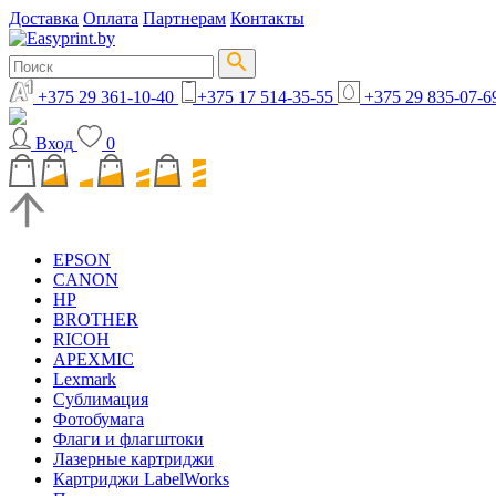
Доставка
Оплата
Партнерам
Контакты
+375 29 361-10-40
+375 17 514-35-55
+375 29 835-07-6
Вход
0
EPSON
CANON
HP
BROTHER
RICOH
APEXMIC
Lexmark
Сублимация
Фотобумага
Флаги и флагштоки
Лазерные картриджи
Картриджи LabelWorks