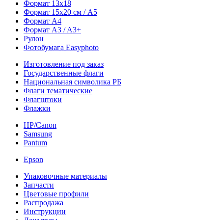
Формат 13х18
Формат 15х20 см / A5
Формат А4
Формат A3 / A3+
Рулон
Фотобумага Easyphoto
Изготовление под заказ
Государственные флаги
Национальная символика РБ
Флаги тематические
Флагштоки
Флажки
HP/Canon
Samsung
Pantum
Epson
Упаковочные материалы
Запчасти
Цветовые профили
Распродажа
Инструкции