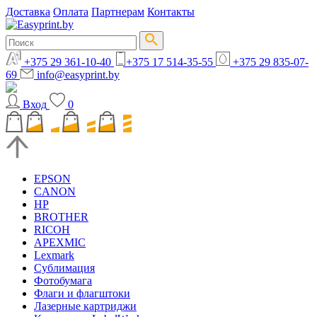
Доставка
Оплата
Партнерам
Контакты
+375 29 361-10-40
+375 17 514-35-55
+375 29 835-07-
69
info@easyprint.by
Вход
0
EPSON
CANON
HP
BROTHER
RICOH
APEXMIC
Lexmark
Сублимация
Фотобумага
Флаги и флагштоки
Лазерные картриджи