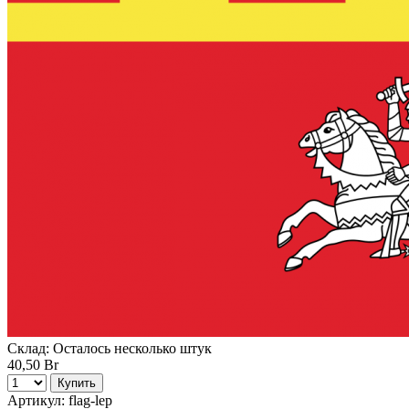
Склад:
Осталось несколько штук
40,50 Br
Купить
Артикул:
flag-lep