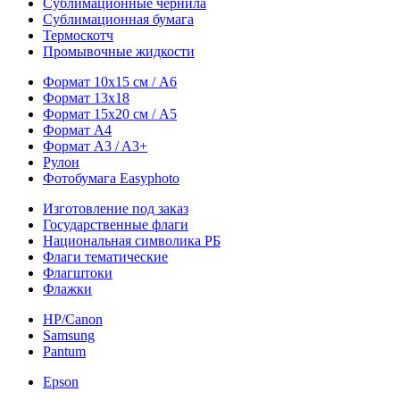
Сублимационные чернила
Сублимационная бумага
Термоскотч
Промывочные жидкости
Формат 10х15 см / A6
Формат 13х18
Формат 15х20 см / A5
Формат А4
Формат A3 / A3+
Рулон
Фотобумага Easyphoto
Изготовление под заказ
Государственные флаги
Национальная символика РБ
Флаги тематические
Флагштоки
Флажки
HP/Canon
Samsung
Pantum
Epson