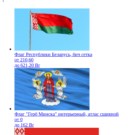
›
Флаг Республики Беларусь, бич сетка
от 210,60
до 621,20 Br
Флаг "Герб Минска" интерьерный, атлас сшивной
от 0
до 162 Br