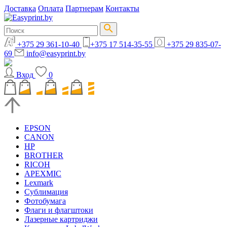
Доставка
Оплата
Партнерам
Контакты
+375 29 361-10-40
+375 17 514-35-55
+375 29 835-07-
69
info@easyprint.by
Вход
0
EPSON
CANON
HP
BROTHER
RICOH
APEXMIC
Lexmark
Сублимация
Фотобумага
Флаги и флагштоки
Лазерные картриджи