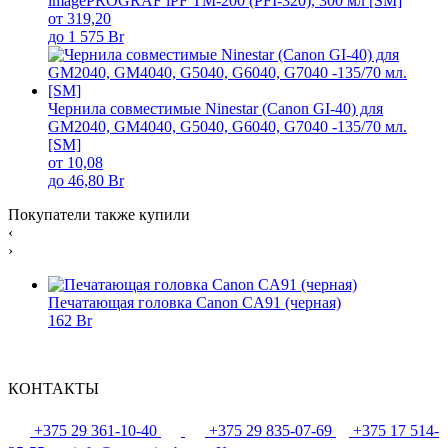
imagePROGRAF iPF TM-200 (PFI-320), 300 мл [SM]
от 319,20
до 1 575 Br
Чернила совместимые Ninestar (Canon GI-40) для
GM2040, GM4040, G5040, G6040, G7040 -135/70 мл.
[SM]
от 10,08
до 46,80 Br
Покупатели также купили
‹
›
Печатающая головка Canon CA91 (черная)
162 Br
КОНТАКТЫ
+375 29 361-10-40
+375 29 835-07-69
+375 17 514-