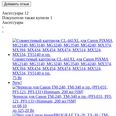
Аксессуары
12
Покупатели также купили
1
Аксессуары
‹
›
Совместимый картридж CL-441XL для Canon PIXMA
MG2140, MG3140, MG3240, MG3540, MG4240, MX374,
MX394, MX434, MX454, MX474, MX514, MX524,
MX534, TS5140 и пр.
75 Br
New!
Чернила для Canon TM-240, TM-340 и пр. (PFI-031, PFI-
121, PFI-131) Hongsam, 200 мл [SM]
от 68,10
до 325,20 Br