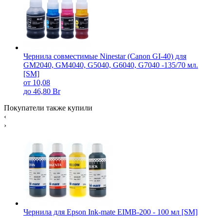
Чернила совместимые Ninestar (Canon GI-40) для
GM2040, GM4040, G5040, G6040, G7040 -135/70 мл.
[SM]
от 10,08
до 46,80 Br
Покупатели также купили
‹
›
Чернила для Epson Ink-mate EIMB-200 - 100 мл [SM]