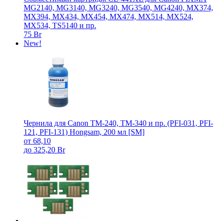
MG2140, MG3140, MG3240, MG3540, MG4240, MX374,
MX394, MX434, MX454, MX474, MX514, MX524,
MX534, TS5140 и пр.
75 Br
New!
Чернила для Canon TM-240, TM-340 и пр. (PFI-031, PFI-
121, PFI-131) Hongsam, 200 мл [SM]
от 68,10
до 325,20 Br