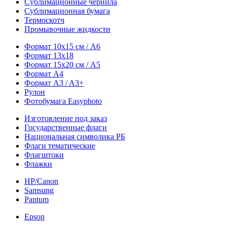
Сублимационные чернила
Сублимационная бумага
Термоскотч
Промывочные жидкости
Формат 10х15 см / A6
Формат 13х18
Формат 15х20 см / A5
Формат А4
Формат A3 / A3+
Рулон
Фотобумага Easyphoto
Изготовление под заказ
Государственные флаги
Национальная символика РБ
Флаги тематические
Флагштоки
Флажки
HP/Canon
Samsung
Pantum
Epson